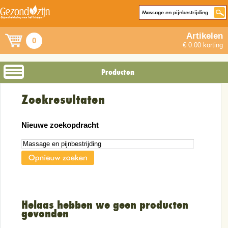
Artikelen
0
€ 0.00 korting
Producten
Zoekresultaten
Nieuwe zoekopdracht
Helaas hebben we geen producten
gevonden