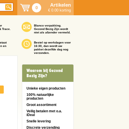
Artikelen
0
€ 0.00 korting
or
Blanco verpakking.
& Trace.
Gezond Bezig Zijn wordt
niet als afzender vermeld.
staat
Bestel op werkdagen voor
en en
16:30, dan wordt uw
pakket dezelfde dag nog
verzonden.
Waarom bij Gezond
Bezig Zijn?
Unieke eigen producten
100% natuurlijke
producten
Groot assortiment
Veilig betalen met o.a.
iDeal
Snelle levering
Discrete verzending