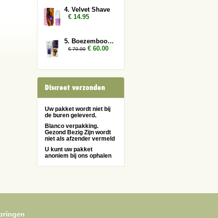
4. Velvet Shave
€ 14.95
5. Boezembooster 2x
€ 60.00
€ 70.00
Discreet verzonden
Uw pakket wordt niet bij
de buren geleverd.
Blanco verpakking.
Gezond Bezig Zijn wordt
niet als afzender vermeld
U kunt uw pakket
anoniem bij ons ophalen
varingen