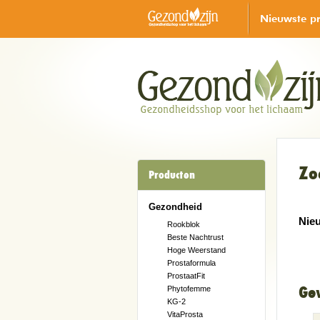
Nieuwste p
Zo
Producten
Gezondheid
Nie
Rookblok
Beste Nachtrust
Hoge Weerstand
Prostaformula
ProstaatFit
Ge
Phytofemme
KG-2
VitaProsta