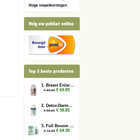
Hoge stapelkortingen
Volg uw pakket online
Top 5 beste producten
1. Breast Enlarger 3x
€ 69.85
€ 89.85
2. Detox-Darmen 3x
€ 58.85
€ 68.85
3. Full Bosom 3x
€ 64.95
€ 74.85