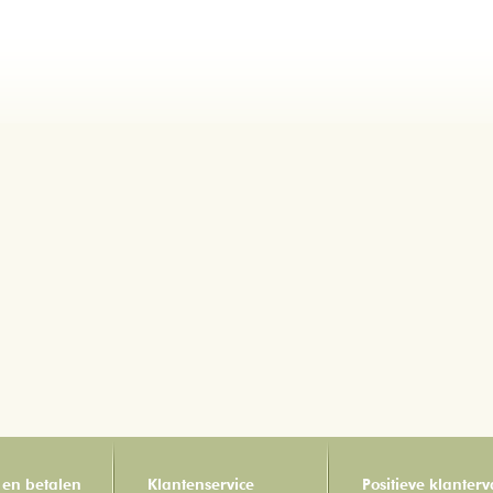
 en betalen
Klantenservice
Positieve klanter