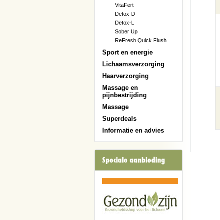
VitaFert
Detox-D
Detox-L
Sober Up
ReFresh Quick Flush
Sport en energie
Lichaamsverzorging
Haarverzorging
Massage en
pijnbestrijding
Massage
Superdeals
Informatie en advies
Speciale aanbieding