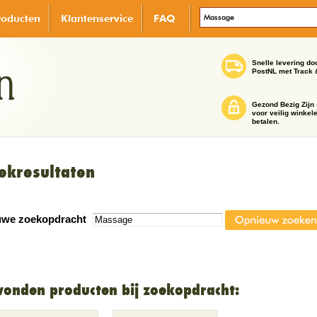
roducten
Klantenservice
FAQ
Snelle levering do
PostNL met Track 
Gezond Bezig Zijn 
voor veilig winkel
betalen.
ekresultaten
uwe zoekopdracht
vonden producten bij zoekopdracht: