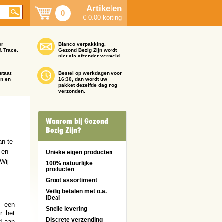
Artikelen
0
€ 0.00 korting
or
Blanco verpakking.
& Trace.
Gezond Bezig Zijn wordt
niet als afzender vermeld.
staat
Bestel op werkdagen voor
en en
16:30, dan wordt uw
pakket dezelfde dag nog
verzonden.
Waarom bij Gezond
Bezig Zijn?
an te
 en
Unieke eigen producten
 Wij
100% natuurlijke
producten
Groot assortiment
Veilig betalen met o.a.
iDeal
 een
Snelle levering
r het
Discrete verzending
d aan