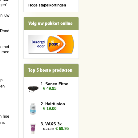
gen'.
Hoge stapelkortingen
in uw
Volg uw pakket online
 Rond
n met
g mee
Top 5 beste producten
op
1. Saneo Fitness Gordel
sen
€ 49.95
2. Hairfusion
€ 19.00
en hoe
 is
3. VAXS 3x
€ 69.95
€ 74.85