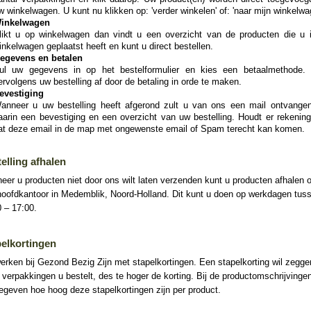
w winkelwagen. U kunt nu klikken op: 'verder winkelen' of: 'naar mijn winkelwa
inkelwagen
likt u op winkelwagen dan vindt u een overzicht van de producten die u 
inkelwagen geplaatst heeft en kunt u direct bestellen.
egevens en betalen
ul uw gegevens in op het bestelformulier en kies een betaalmethode.
ervolgens uw bestelling af door de betaling in orde te maken.
evestiging
anneer u uw bestelling heeft afgerond zult u van ons een mail ontvange
aarin een bevestiging en een overzicht van uw bestelling. Houdt er rekenin
at deze email in de map met ongewenste email of Spam terecht kan komen.
elling afhalen
er u producten niet door ons wilt laten verzenden kunt u producten afhalen 
hoofdkantoor in Medemblik, Noord-Holland. Dit kunt u doen op werkdagen tus
 – 17:00.
elkortingen
erken bij Gezond Bezig Zijn met stapelkortingen. Een stapelkorting wil zegg
verpakkingen u bestelt, des te hoger de korting. Bij de productomschrijvingen
geven hoe hoog deze stapelkortingen zijn per product.