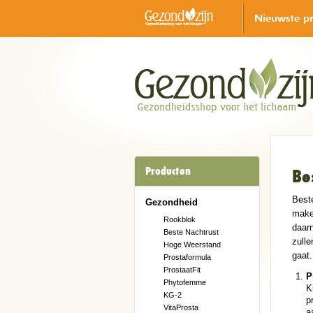
Nieuwste p
Producten
Be
Beste
Gezondheid
make
Rookblok
daarn
Beste Nachtrust
zulle
Hoge Weerstand
gaat.
Prostaformula
ProstaatFit
P
Phytofemme
K
KG-2
p
VitaProsta
a