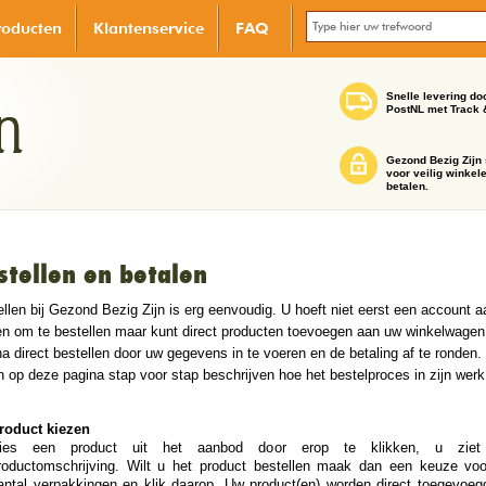
roducten
Klantenservice
FAQ
Snelle levering do
PostNL met Track 
Gezond Bezig Zijn 
voor veilig winkel
betalen.
stellen en betalen
llen bij Gezond Bezig Zijn is erg eenvoudig. U hoeft niet eerst een account a
n om te bestellen maar kunt direct producten toevoegen aan uw winkelwagen
a direct bestellen door uw gegevens in te voeren en de betaling af te ronden.
n op deze pagina stap voor stap beschrijven hoe het bestelproces in zijn werk
roduct kiezen
ies een product uit het aanbod door erop te klikken, u ziet
roductomschrijving. Wilt u het product bestellen maak dan een keuze voo
antal verpakkingen en klik daarop. Uw product(en) worden direct toegevoeg