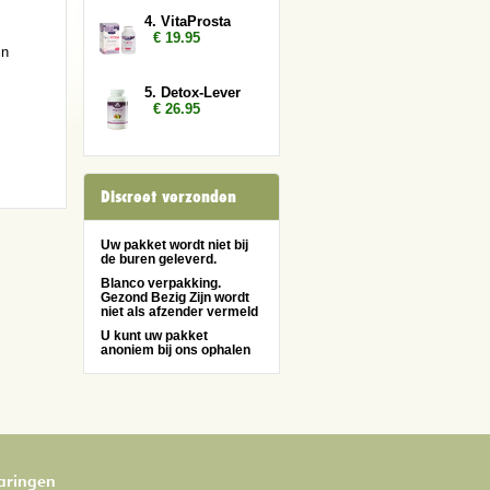
4. VitaProsta
€ 19.95
in
5. Detox-Lever
€ 26.95
Discreet verzonden
Uw pakket wordt niet bij
de buren geleverd.
Blanco verpakking.
Gezond Bezig Zijn wordt
niet als afzender vermeld
U kunt uw pakket
anoniem bij ons ophalen
varingen