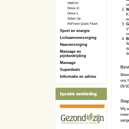
VitaFert
u
Detox-D
W
Detox-L
K
Sober Up
w
ReFresh Quick Flush
G
V
Sport en energie
v
Lichaamsverzorging
B
W
Haarverzorging
d
Massage en
d
pijnbestrijding
Massage
Best
Superdeals
Wanne
Informatie en advies
ons 
09:00
Speciale aanbieding
Stap
Wij w
meer 
aange