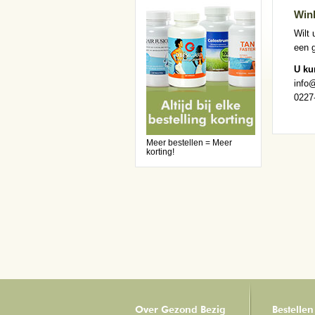
Win
Wilt 
een 
U ku
info
0227
Meer bestellen = Meer
korting!
Over Gezond Bezig
Bestellen