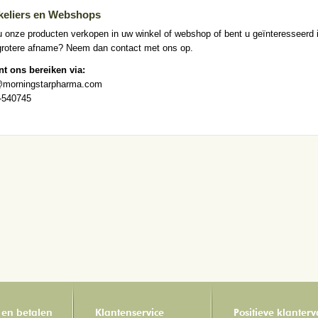
keliers en Webshops
u onze producten verkopen in uw winkel of webshop of bent u geïnteresseerd 
grotere afname? Neem dan contact met ons op.
nt ons bereiken via:
@morningstarpharma.com
-540745
 en betalen
Klantenservice
Positieve klanter