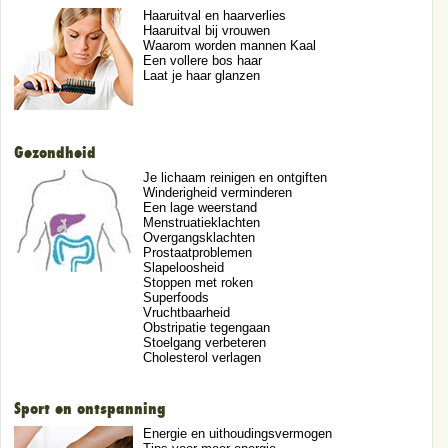
Haaruitval en haarverlies
Haaruitval bij vrouwen
Waarom worden mannen Kaal
Een vollere bos haar
Laat je haar glanzen
Gezondheid
Je lichaam reinigen en ontgiften
Winderigheid verminderen
Een lage weerstand
Menstruatieklachten
Overgangsklachten
Prostaatproblemen
Slapeloosheid
Stoppen met roken
Superfoods
Vruchtbaarheid
Obstripatie tegengaan
Stoelgang verbeteren
Cholesterol verlagen
Sport en ontspanning
Energie en uithoudingsvermogen