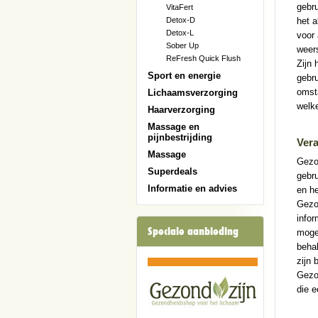
gebru
VitaFert
Detox-D
het a
Detox-L
voor 
Sober Up
weer
ReFresh Quick Flush
Zijn 
Sport en energie
gebru
omst
Lichaamsverzorging
welke
Haarverzorging
Massage en
pijnbestrijding
Vera
Massage
Gezon
Superdeals
gebru
Informatie en advies
en h
Gezon
infor
Speciale aanbieding
mogel
behal
zijn 
Gezo
die e