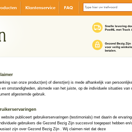
roducten
Klantenservice
FAQ
Snelle levering do
PostNL met Track 
Gezond Bezig Zijn 
voor veilig winkel
betalen.
laimer
rking van onze product(en) of dienst(en) is mede afhankelijk van persoonlijk
n en omstandigheden, alsmede van het juiste, op de individuele situaties van 
ument afgestemde gebruik.
ruikerservaringen
website publiceert gebruikerservaringen (testimonials) met daarin de ervarin
ndividuele gebruikers die Gezond Bezig Zijn succesvol toegepast hebben en/
usiast zijn over Gezond Bezig Zijn . Wij claimen niet dat deze