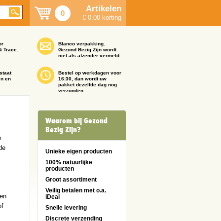
Artikelen
0
€ 0.00 korting
or
Blanco verpakking.
& Trace.
Gezond Bezig Zijn wordt
niet als afzender vermeld.
staat
Bestel op werkdagen voor
en en
16:30, dan wordt uw
pakket dezelfde dag nog
verzonden.
Waarom bij Gezond
Bezig Zijn?
e
de
Unieke eigen producten
100% natuurlijke
producten
Groot assortiment
Veilig betalen met o.a.
gen
iDeal
of
Snelle levering
Discrete verzending