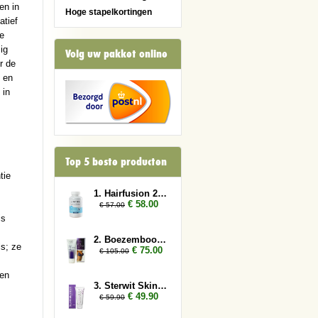
en in
Hoge stapelkortingen
atief
Ze
ig
Volg uw pakket online
r de
n en
 in
Top 5 beste producten
tie
1. Hairfusion 2 x Plus 1 gratis
€ 58.00
€ 57.00
is
2. Boezembooster 3x
ls; ze
€ 75.00
€ 105.00
ten
3. Sterwit Skin 2x
€ 49.90
€ 59.90