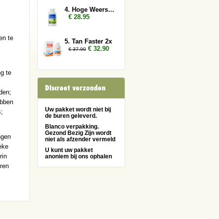
4. Hoge Weerstand (Colostrum)
€ 28.95
en te
5. Tan Faster 2x
€ 32.90
€ 37.90
g te
Discreet verzonden
den;
ebben
Uw pakket wordt niet bij
;
de buren geleverd.
Blanco verpakking.
Gezond Bezig Zijn wordt
ngen
niet als afzender vermeld
eke
U kunt uw pakket
rin
anoniem bij ons ophalen
ren