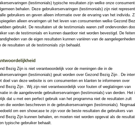
ikerservaringen (testimonials) typische resultaten zijn welke onze consument
lgemeen behalen. Deze gebruikerservaringen (testimonials) zijn niet represent
alle gebruikers en geven alleen informatie over de ervaring van het individu. 
spiegelen alleen ervaringen uit het leven van consumenten welke Gezond Bez
hebben gebruikt. De resultaten uit de testimonials waren zelf ondervonden doo
iker van de testimonials en kunnen daardoor niet worden bevestigd. De feite
andigheden van de eigen resultaten kunnen variëren van de aangelegenheden
 de resultaten uit de testimonials zijn behaald.
ntwoordelijkheid
d Bezig Zijn is niet verantwoordelijk voor de meningen die in de
ikerservaringen (testimonials) geuit worden over Gezond Bezig Zijn . De inten
et doel van deze website is om consumenten en klanten te informeren over
d Bezig Zijn . Wij zijn niet verantwoordelijk voor fouten of weglatingen van
matie in de aangeleverde gebruikerservaringen (testimonials) van derden. Het 
ijk dat u met een perfect gebruik van het programma niet de resultaten zult
en die worden beschreven in de gebruikerservaringen (testimonials). Nogmaa
bedoeld om een showcase te zijn voor de beste resultaten die gebruikers van
nd Bezig Zijn kunnen behalen, en moeten niet worden opgevat als de resulta
en typische gebruiker behaalt.