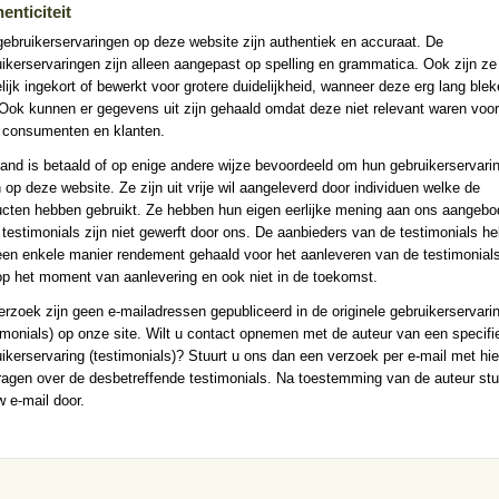
enticiteit
gebruikerservaringen op deze website zijn authentiek en accuraat. De
ikerservaringen zijn alleen aangepast op spelling en grammatica. Ook zijn ze
ijk ingekort of bewerkt voor grotere duidelijkheid, wanneer deze erg lang blek
 Ook kunnen er gegevens uit zijn gehaald omdat deze niet relevant waren voor
 consumenten en klanten.
nd is betaald of op enige andere wijze bevoordeeld om hun gebruikerservarin
 op deze website. Ze zijn uit vrije wil aangeleverd door individuen welke de
ucten hebben gebruikt. Ze hebben hun eigen eerlijke mening aan ons aangebo
testimonials zijn niet gewerft door ons. De aanbieders van de testimonials h
een enkele manier rendement gehaald voor het aanleveren van de testimonials
op het moment van aanlevering en ook niet in de toekomst.
rzoek zijn geen e-mailadressen gepubliceerd in de originele gebruikerservari
imonials) op onze site. Wilt u contact opnemen met de auteur van een specifi
ikerservaring (testimonials)? Stuurt u ons dan een verzoek per e-mail met hie
ragen over de desbetreffende testimonials. Na toestemming van de auteur stu
w e-mail door.