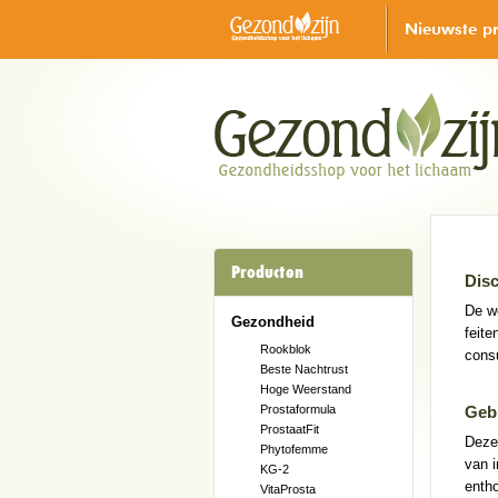
Nieuwste p
Producten
Disc
De we
Gezondheid
feite
Rookblok
cons
Beste Nachtrust
Hoge Weerstand
Prostaformula
Geb
ProstaatFit
Deze 
Phytofemme
van i
KG-2
entho
VitaProsta