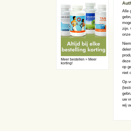
Auth
Alle 
gebru
mogel
zijn.
onze
Niema
delen
prod
Meer bestellen = Meer
deze 
korting!
op g
niet 
Op ve
(test
gebru
uw v
wij u